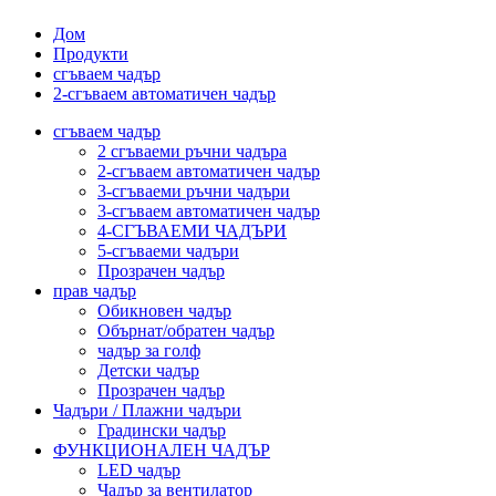
Дом
Продукти
сгъваем чадър
2-сгъваем автоматичен чадър
сгъваем чадър
2 сгъваеми ръчни чадъра
2-сгъваем автоматичен чадър
3-сгъваеми ръчни чадъри
3-сгъваем автоматичен чадър
4-СГЪВАЕМИ ЧАДЪРИ
5-сгъваеми чадъри
Прозрачен чадър
прав чадър
Обикновен чадър
Обърнат/обратен чадър
чадър за голф
Детски чадър
Прозрачен чадър
Чадъри / Плажни чадъри
Градински чадър
ФУНКЦИОНАЛЕН ЧАДЪР
LED чадър
Чадър за вентилатор