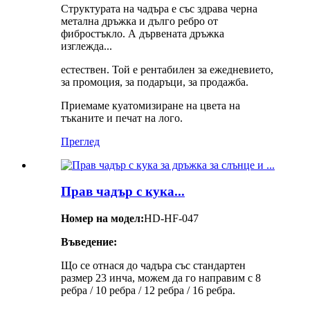
Структурата на чадъра е със здрава черна
метална дръжка и дълго ребро от
фибростъкло. А дървената дръжка
изглежда...
естествен. Той е рентабилен за ежедневието,
за промоция, за подаръци, за продажба.
Приемаме куатомизиране на цвета на
тъканите и печат на лого.
Преглед
Прав чадър с кука...
Номер на модел:
HD-HF-047
Въведение:
Що се отнася до чадъра със стандартен
размер 23 инча, можем да го направим с 8
ребра / 10 ребра / 12 ребра / 16 ребра.