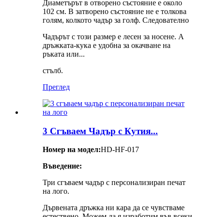
Диаметърът в отворено състояние е около
102 см. В затворено състояние не е толкова
голям, колкото чадър за голф. Следователно
Чадърът с този размер е лесен за носене. А
дръжката-кука е удобна за окачване на
ръката или...
стълб.
Преглед
3 Сгъваем Чадър с Кутия...
Номер на модел:
HD-HF-017
Въведение:
Три сгъваем чадър с персонализиран печат
на лого.
Дървената дръжка ни кара да се чувстваме
естествено. Можем да я изработим във всеки