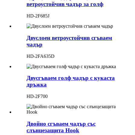
ветроустойчив чадър за голф
HD-2F685J
Двуслоен ветроустойчив сгъваем
чадър
HD-2FA635D
Двусгъваем голф чадър с кукаста
дръжка
HD-2F700
Двойно сгъваем чадър със
слънцезащита Hook