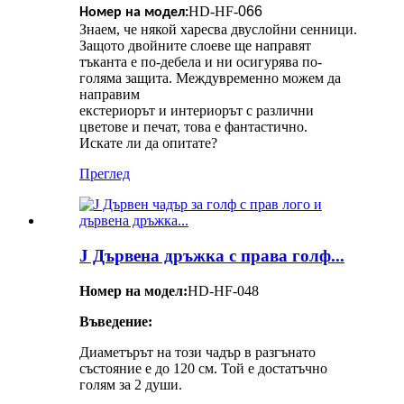
HD-HF-
066
Номер на модел:
Знаем, че някой харесва двуслойни сенници.
Защото двойните слоеве ще направят
тъканта е по-дебела и ни осигурява по-
голяма защита. Междувременно можем да
направим
екстериорът и интериорът с различни
цветове и печат, това е фантастично.
Искате ли да опитате?
Преглед
J Дървена дръжка с права голф...
Номер на модел:
HD-HF-048
Въведение:
Диаметърът на този чадър в разгънато
състояние е до 120 см. Той е достатъчно
голям за 2 души.