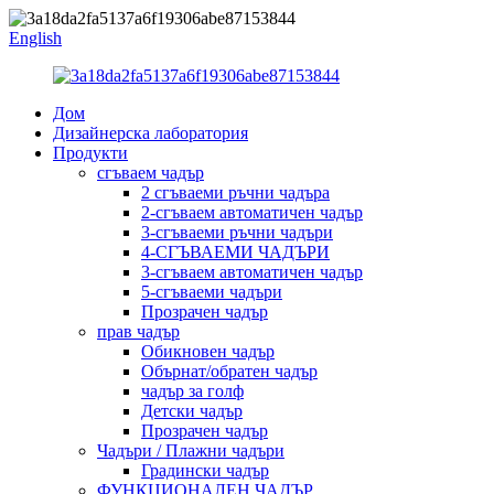
English
Дом
Дизайнерска лаборатория
Продукти
сгъваем чадър
2 сгъваеми ръчни чадъра
2-сгъваем автоматичен чадър
3-сгъваеми ръчни чадъри
4-СГЪВАЕМИ ЧАДЪРИ
3-сгъваем автоматичен чадър
5-сгъваеми чадъри
Прозрачен чадър
прав чадър
Обикновен чадър
Обърнат/обратен чадър
чадър за голф
Детски чадър
Прозрачен чадър
Чадъри / Плажни чадъри
Градински чадър
ФУНКЦИОНАЛЕН ЧАДЪР