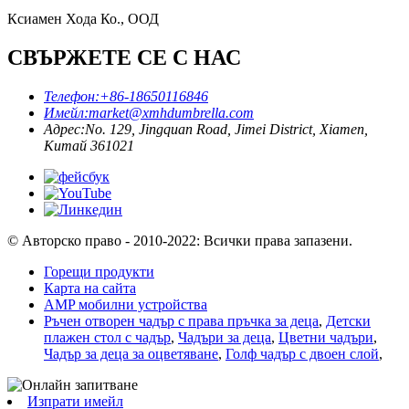
Ксиамен Хода Ко., ООД
СВЪРЖЕТЕ СЕ С НАС
Телефон:
+86-18650116846
Имейл:
market@xmhdumbrella.com
Адрес:
No. 129, Jingquan Road, Jimei District, Xiamen,
Китай 361021
© Авторско право - 2010-2022: Всички права запазени.
Горещи продукти
Карта на сайта
AMP мобилни устройства
Ръчен отворен чадър с права пръчка за деца
,
Детски
плажен стол с чадър
,
Чадъри за деца
,
Цветни чадъри
,
Чадър за деца за оцветяване
,
Голф чадър с двоен слой
,
Изпрати имейл