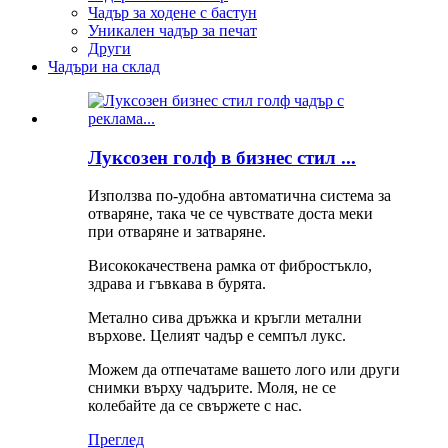
Чадър за ходене с бастун
Уникален чадър за печат
Други
Чадъри на склад
Луксозен голф в бизнес стил ...
Използва по-удобна автоматична система за
отваряне, така че се чувствате доста меки
при отваряне и затваряне.
Висококачествена рамка от фибростъкло,
здрава и гъвкава в бурята.
Метално сива дръжка и кръгли метални
върхове. Целият чадър е семпъл лукс.
Можем да отпечатаме вашето лого или други
снимки върху чадърите. Моля, не се
колебайте да се свържете с нас.
Преглед