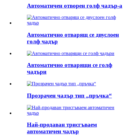
Автоматичен отворен голф чадър-a
Автоматично отварящ се двуслоен
голф чадър
Автоматично отварящи се голф
чадъри
Прозрачен чадър тип „пръчка“
Най-продаван трисгъваем
автоматичен чадър