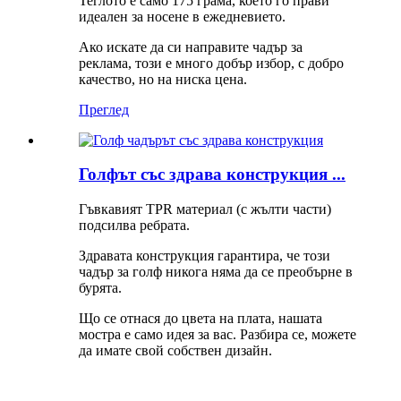
Теглото е само 175 грама, което го прави
идеален за носене в ежедневието.
Ако искате да си направите чадър за
реклама, този е много добър избор, с добро
качество, но на ниска цена.
Преглед
Голфът със здрава конструкция ...
Гъвкавият TPR материал (с жълти части)
подсилва ребрата.
Здравата конструкция гарантира, че този
чадър за голф никога няма да се преобърне в
бурята.
Що се отнася до цвета на плата, нашата
мостра е само идея за вас. Разбира се, можете
да имате свой собствен дизайн.