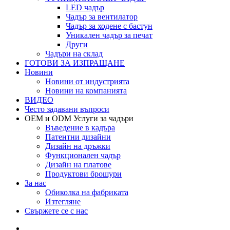
LED чадър
Чадър за вентилатор
Чадър за ходене с бастун
Уникален чадър за печат
Други
Чадъри на склад
ГОТОВИ ЗА ИЗПРАЩАНЕ
Новини
Новини от индустрията
Новини на компанията
ВИДЕО
Често задавани въпроси
OEM и ODM Услуги за чадъри
Въведение в кадъра
Патентни дизайни
Дизайн на дръжки
Функционален чадър
Дизайн на платове
Продуктови брошури
За нас
Обиколка на фабриката
Изтегляне
Свържете се с нас