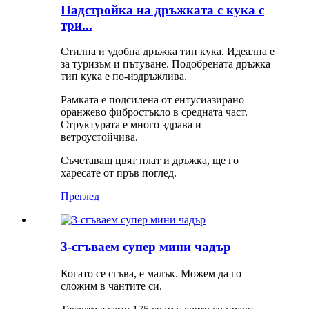
Надстройка на дръжката с кука с
три...
Стилна и удобна дръжка тип кука. Идеална е
за туризъм и пътуване. Подобрената дръжка
тип кука е по-издръжлива.
Рамката е подсилена от ентусиазирано
оранжево фибростъкло в средната част.
Структурата е много здрава и
ветроустойчива.
Съчетаващ цвят плат и дръжка, ще го
харесате от пръв поглед.
Преглед
3-сгъваем супер мини чадър
Когато се сгъва, е малък. Можем да го
сложим в чантите си.