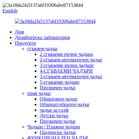
English
Дом
Дизайнерска лаборатория
Продукти
сгъваем чадър
2 сгъваеми ръчни чадъра
2-сгъваем автоматичен чадър
3-сгъваеми ръчни чадъри
4-СГЪВАЕМИ ЧАДЪРИ
3-сгъваем автоматичен чадър
5-сгъваеми чадъри
Прозрачен чадър
прав чадър
Обикновен чадър
Обърнат/обратен чадър
чадър за голф
Детски чадър
Прозрачен чадър
Чадъри / Плажни чадъри
Градински чадър
ФУНКЦИОНАЛЕН ЧАДЪР