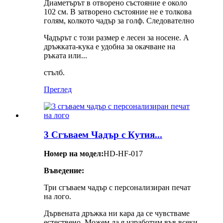
Диаметърът в отворено състояние е около
102 см. В затворено състояние не е толкова
голям, колкото чадър за голф. Следователно
Чадърът с този размер е лесен за носене. А
дръжката-кука е удобна за окачване на
ръката или...
стълб.
Преглед
3 Сгъваем Чадър с Кутия...
Номер на модел:
HD-HF-017
Въведение:
Три сгъваем чадър с персонализиран печат
на лого.
Дървената дръжка ни кара да се чувстваме
естествено. Можем да я изработим във всеки