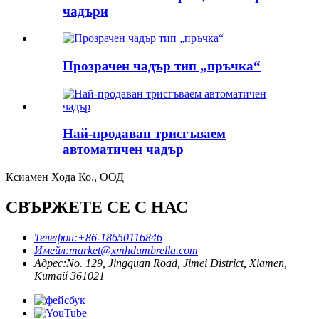
чадъри
Прозрачен чадър тип „пръчка“
Най-продаван трисгъваем
автоматичен чадър
Ксиамен Хода Ко., ООД
СВЪРЖЕТЕ СЕ С НАС
Телефон:
+86-18650116846
Имейл:
market@xmhdumbrella.com
Адрес:
No. 129, Jingquan Road, Jimei District, Xiamen,
Китай 361021