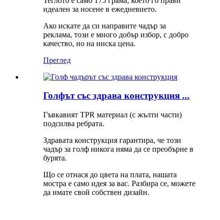
Теглото е само 175 грама, което го прави
идеален за носене в ежедневието.
Ако искате да си направите чадър за
реклама, този е много добър избор, с добро
качество, но на ниска цена.
Преглед
Голфът със здрава конструкция ...
Гъвкавият TPR материал (с жълти части)
подсилва ребрата.
Здравата конструкция гарантира, че този
чадър за голф никога няма да се преобърне в
бурята.
Що се отнася до цвета на плата, нашата
мостра е само идея за вас. Разбира се, можете
да имате свой собствен дизайн.