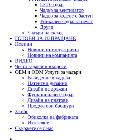
LED чадър
Чадър за вентилатор
Чадър за ходене с бастун
Уникален чадър за печат
Други
Чадъри на склад
ГОТОВИ ЗА ИЗПРАЩАНЕ
Новини
Новини от индустрията
Новини на компанията
ВИДЕО
Често задавани въпроси
OEM и ODM Услуги за чадъри
Въведение в кадъра
Патентни дизайни
Дизайн на дръжки
Функционален чадър
Дизайн на платове
Продуктови брошури
За нас
Обиколка на фабриката
Изтегляне
Свържете се с нас