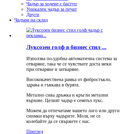
Чадър за ходене с бастун
Уникален чадър за печат
Други
Чадъри на склад
Луксозен голф в бизнес стил ...
Използва по-удобна автоматична система за
отваряне, така че се чувствате доста меки
при отваряне и затваряне.
Висококачествена рамка от фибростъкло,
здрава и гъвкава в бурята.
Метално сива дръжка и кръгли метални
върхове. Целият чадър е семпъл лукс.
Можем да отпечатаме вашето лого или други
снимки върху чадърите. Моля, не се
колебайте да се свържете с нас.
Преглед