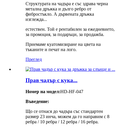
Структурата на чадъра е със здрава черна
метална дръжка и дълго ребро от
фибростъкло. А дървената дръжка
изглежда...
естествен. Той е рентабилен за ежедневието,
за промоция, за подаръци, за продажба.
Приемаме куатомизиране на цвета на
тъканите и печат на лого.
Преглед
Прав чадър с кука...
Номер на модел:
HD-HF-047
Въведение:
Що се отнася до чадъра със стандартен
размер 23 инча, можем да го направим с 8
ребра / 10 ребра / 12 ребра / 16 ребра.