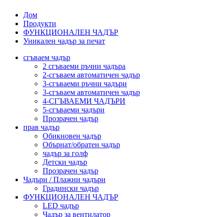
Дом
Продукти
ФУНКЦИОНАЛЕН ЧАДЪР
Уникален чадър за печат
сгъваем чадър
2 сгъваеми ръчни чадъра
2-сгъваем автоматичен чадър
3-сгъваеми ръчни чадъри
3-сгъваем автоматичен чадър
4-СГЪВАЕМИ ЧАДЪРИ
5-сгъваеми чадъри
Прозрачен чадър
прав чадър
Обикновен чадър
Обърнат/обратен чадър
чадър за голф
Детски чадър
Прозрачен чадър
Чадъри / Плажни чадъри
Градински чадър
ФУНКЦИОНАЛЕН ЧАДЪР
LED чадър
Чадър за вентилатор