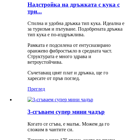
Надстройка на дръжката с кука с
три...
Стилна и удобна дръжка тип кука. Идеална е
за туризъм и пътуване. Подобрената дръжка
тип кука е по-издръжлива.
Рамката е подсилена от ентусиазирано
оранжево фибростъкло в средната част.
Структурата е много здрава и
ветроустойчива.
Съчетаващ цвят плат и дръжка, ще го
харесате от пръв поглед.
Преглед
3-сгъваем супер мини чадър
Когато се сгъва, е малък. Можем да го
сложим в чантите си.