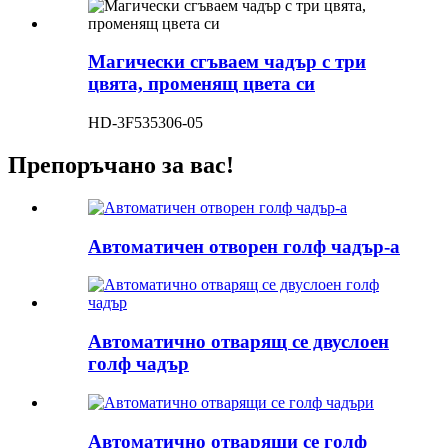
Магически сгъваем чадър с три
цвята, променящ цвета си
HD-3F535306-05
Препоръчано за вас!
Автоматичен отворен голф чадър-a
Автоматично отварящ се двуслоен
голф чадър
Автоматично отварящи се голф