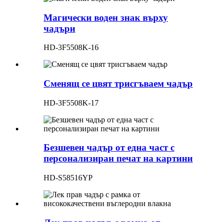
Магически воден знак върху
чадъри
HD-3F5508K-16
Сменящ се цвят трисгъваем чадър
HD-3F5508K-17
Безшевен чадър от една част с
персонализиран печат на картини
HD-S58516YP