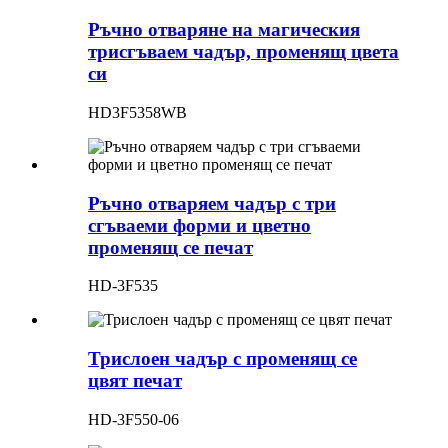
Ръчно отваряне на магическия
трисгъваем чадър, променящ цвета
си
HD3F5358WB
Ръчно отваряем чадър с три
сгъваеми форми и цветно
променящ се печат
HD-3F535
Трислоен чадър с променящ се
цвят печат
HD-3F550-06