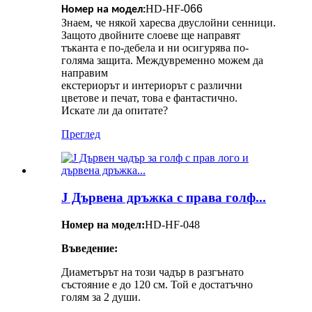
HD-HF-
066
Номер на модел:
Знаем, че някой харесва двуслойни сенници.
Защото двойните слоеве ще направят
тъканта е по-дебела и ни осигурява по-
голяма защита. Междувременно можем да
направим
екстериорът и интериорът с различни
цветове и печат, това е фантастично.
Искате ли да опитате?
Преглед
J Дървена дръжка с права голф...
Номер на модел:
HD-HF-048
Въведение:
Диаметърът на този чадър в разгънато
състояние е до 120 см. Той е достатъчно
голям за 2 души.