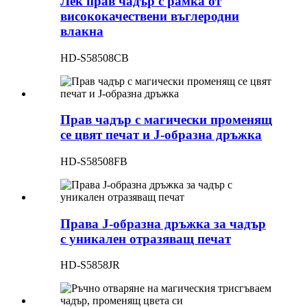
Лек прав чадър с рамка от
висококачествени въглеродни
влакна
HD-S58508CB
Прав чадър с магически променящ
се цвят печат и J-образна дръжка
HD-S58508FB
Права J-образна дръжка за чадър
с уникален отразяващ печат
HD-S5858JR