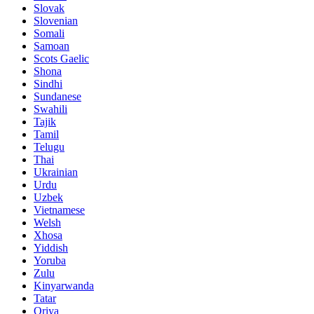
Slovak
Slovenian
Somali
Samoan
Scots Gaelic
Shona
Sindhi
Sundanese
Swahili
Tajik
Tamil
Telugu
Thai
Ukrainian
Urdu
Uzbek
Vietnamese
Welsh
Xhosa
Yiddish
Yoruba
Zulu
Kinyarwanda
Tatar
Oriya