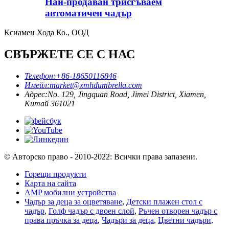
Най-продаван трисгъваем
автоматичен чадър
Ксиамен Хода Ко., ООД
СВЪРЖЕТЕ СЕ С НАС
Телефон:
+86-18650116846
Имейл:
market@xmhdumbrella.com
Адрес:
No. 129, Jingquan Road, Jimei District, Xiamen,
Китай 361021
© Авторско право - 2010-2022: Всички права запазени.
Горещи продукти
Карта на сайта
AMP мобилни устройства
Чадър за деца за оцветяване
,
Детски плажен стол с
чадър
,
Голф чадър с двоен слой
,
Ръчен отворен чадър с
права пръчка за деца
,
Чадъри за деца
,
Цветни чадъри
,