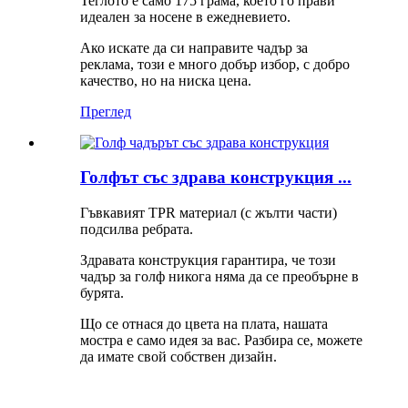
Теглото е само 175 грама, което го прави
идеален за носене в ежедневието.
Ако искате да си направите чадър за
реклама, този е много добър избор, с добро
качество, но на ниска цена.
Преглед
Голфът със здрава конструкция ...
Гъвкавият TPR материал (с жълти части)
подсилва ребрата.
Здравата конструкция гарантира, че този
чадър за голф никога няма да се преобърне в
бурята.
Що се отнася до цвета на плата, нашата
мостра е само идея за вас. Разбира се, можете
да имате свой собствен дизайн.