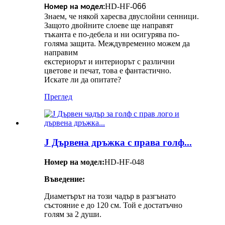
HD-HF-
066
Номер на модел:
Знаем, че някой харесва двуслойни сенници.
Защото двойните слоеве ще направят
тъканта е по-дебела и ни осигурява по-
голяма защита. Междувременно можем да
направим
екстериорът и интериорът с различни
цветове и печат, това е фантастично.
Искате ли да опитате?
Преглед
J Дървена дръжка с права голф...
Номер на модел:
HD-HF-048
Въведение:
Диаметърът на този чадър в разгънато
състояние е до 120 см. Той е достатъчно
голям за 2 души.