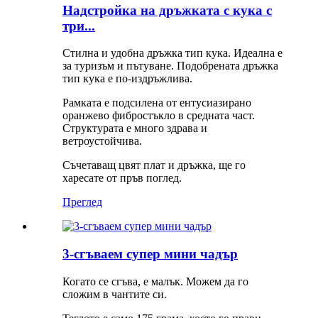
Надстройка на дръжката с кука с
три...
Стилна и удобна дръжка тип кука. Идеална е
за туризъм и пътуване. Подобрената дръжка
тип кука е по-издръжлива.
Рамката е подсилена от ентусиазирано
оранжево фибростъкло в средната част.
Структурата е много здрава и
ветроустойчива.
Съчетаващ цвят плат и дръжка, ще го
харесате от пръв поглед.
Преглед
3-сгъваем супер мини чадър
Когато се сгъва, е малък. Можем да го
сложим в чантите си.