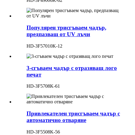
HD-3F49006K-62
Популярен трисгъваем чадър,
предпазващ от UV лъчи
HD-3F57010K-12
3-сгъваем чадър с отразяващ лого
печат
HD-3F5708K-61
Привлекателен трисгъваем чадър с
автоматично отваряне
HD-3F5508K-56