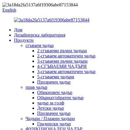
English
Дом
Дизайнерска лаборатория
Продукти
сгъваем чадър
2 сгъваеми ръчни чадъра
2-сгъваем автоматичен чадър
3-сгъваеми ръчни чадъри
4-СГЪВАЕМИ ЧАДЪРИ
3-сгъваем автоматичен чадър
5-сгъваеми чадъри
Прозрачен чадър
прав чадър
Обикновен чадър
Обърнат/обратен чадър
чадър за голф
Детски чадър
Прозрачен чадър
Чадъри / Плажни чадъри
Градински чадър
ФУНКЦИОНАЛЕН ЧАДЪР