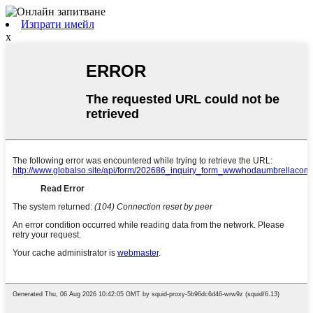
Изпрати имейл
x