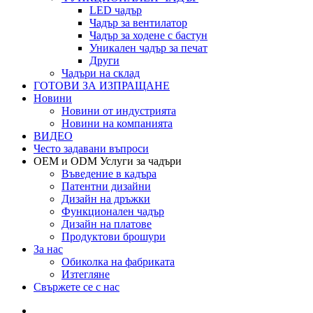
LED чадър
Чадър за вентилатор
Чадър за ходене с бастун
Уникален чадър за печат
Други
Чадъри на склад
ГОТОВИ ЗА ИЗПРАЩАНЕ
Новини
Новини от индустрията
Новини на компанията
ВИДЕО
Често задавани въпроси
OEM и ODM Услуги за чадъри
Въведение в кадъра
Патентни дизайни
Дизайн на дръжки
Функционален чадър
Дизайн на платове
Продуктови брошури
За нас
Обиколка на фабриката
Изтегляне
Свържете се с нас