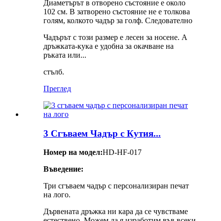
Диаметърът в отворено състояние е около
102 см. В затворено състояние не е толкова
голям, колкото чадър за голф. Следователно
Чадърът с този размер е лесен за носене. А
дръжката-кука е удобна за окачване на
ръката или...
стълб.
Преглед
3 Сгъваем Чадър с Кутия...
Номер на модел:
HD-HF-017
Въведение:
Три сгъваем чадър с персонализиран печат
на лого.
Дървената дръжка ни кара да се чувстваме
естествено. Можем да я изработим във всеки