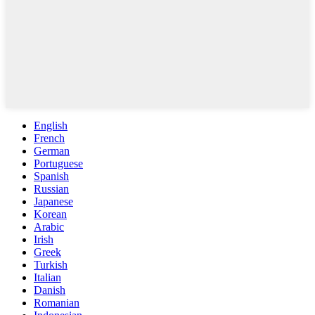
English
French
German
Portuguese
Spanish
Russian
Japanese
Korean
Arabic
Irish
Greek
Turkish
Italian
Danish
Romanian