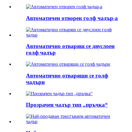
Автоматичен отворен голф чадър-a
Автоматично отварящ се двуслоен
голф чадър
Автоматично отварящи се голф
чадъри
Прозрачен чадър тип „пръчка“