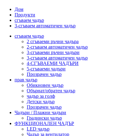
Дом
Продукти
сгъваем чадър
3-сгъваем автоматичен чадър
сгъваем чадър
2 сгъваеми ръчни чадъра
2-сгъваем автоматичен чадър
3-сгъваеми ръчни чадъри
3-сгъваем автоматичен чадър
4-СГЪВАЕМИ ЧАДЪРИ
5-сгъваеми чадъри
Прозрачен чадър
прав чадър
Обикновен чадър
Обърнат/обратен чадър
чадър за голф
Детски чадър
Прозрачен чадър
Чадъри / Плажни чадъри
Градински чадър
ФУНКЦИОНАЛЕН ЧАДЪР
LED чадър
Чадър за вентилатор