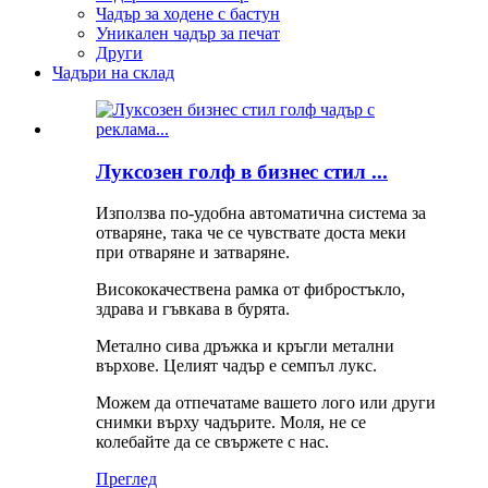
Чадър за ходене с бастун
Уникален чадър за печат
Други
Чадъри на склад
Луксозен голф в бизнес стил ...
Използва по-удобна автоматична система за
отваряне, така че се чувствате доста меки
при отваряне и затваряне.
Висококачествена рамка от фибростъкло,
здрава и гъвкава в бурята.
Метално сива дръжка и кръгли метални
върхове. Целият чадър е семпъл лукс.
Можем да отпечатаме вашето лого или други
снимки върху чадърите. Моля, не се
колебайте да се свържете с нас.
Преглед