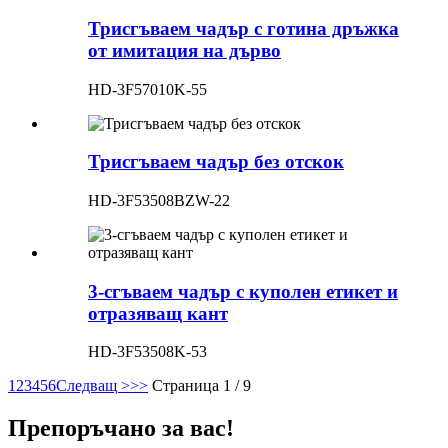
Трисгъваем чадър с готина дръжка
от имитация на дърво
HD-3F57010K-55
Трисгъваем чадър без отскок
HD-3F53508BZW-22
3-сгъваем чадър с куполен етикет и
отразяващ кант
HD-3F53508K-53
1
2
3
4
5
6
Следващ >
>>
Страница 1 / 9
Препоръчано за вас!