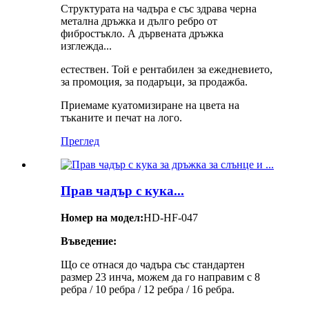
Структурата на чадъра е със здрава черна
метална дръжка и дълго ребро от
фибростъкло. А дървената дръжка
изглежда...
естествен. Той е рентабилен за ежедневието,
за промоция, за подаръци, за продажба.
Приемаме куатомизиране на цвета на
тъканите и печат на лого.
Преглед
Прав чадър с кука...
Номер на модел:
HD-HF-047
Въведение:
Що се отнася до чадъра със стандартен
размер 23 инча, можем да го направим с 8
ребра / 10 ребра / 12 ребра / 16 ребра.