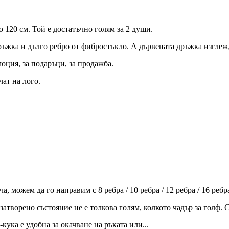
о 120 см. Той е достатъчно голям за 2 души.
ръжка и дълго ребро от фибростъкло. А дървената дръжка изглежд
моция, за подаръци, за продажба.
ат на лого.
, можем да го направим с 8 ребра / 10 ребра / 12 ребра / 16 ребр
затворено състояние не е толкова голям, колкото чадър за голф.
-кука е удобна за окачване на ръката или...