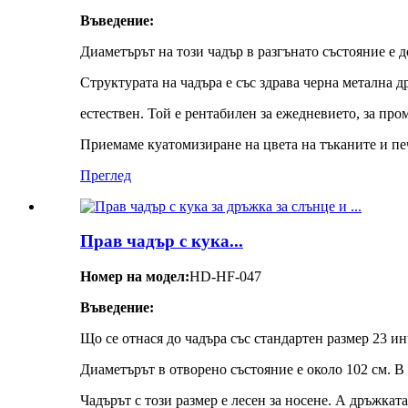
Въведение:
Диаметърът на този чадър в разгънато състояние е д
Структурата на чадъра е със здрава черна метална д
естествен. Той е рентабилен за ежедневието, за про
Приемаме куатомизиране на цвета на тъканите и печ
Преглед
Прав чадър с кука...
Номер на модел:
HD-HF-047
Въведение:
Що се отнася до чадъра със стандартен размер 23 инча
Диаметърът в отворено състояние е около 102 см. В 
Чадърът с този размер е лесен за носене. А дръжката