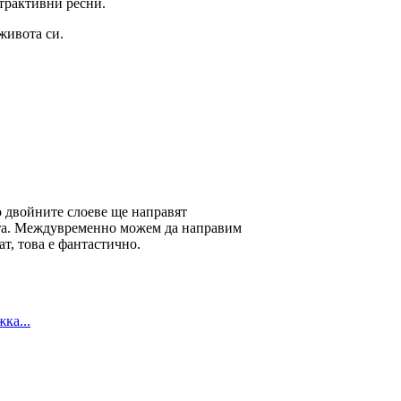
атрактивни ресни.
 живота си.
о двойните слоеве ще направят
ита. Междувременно можем да направим
т, това е фантастично.