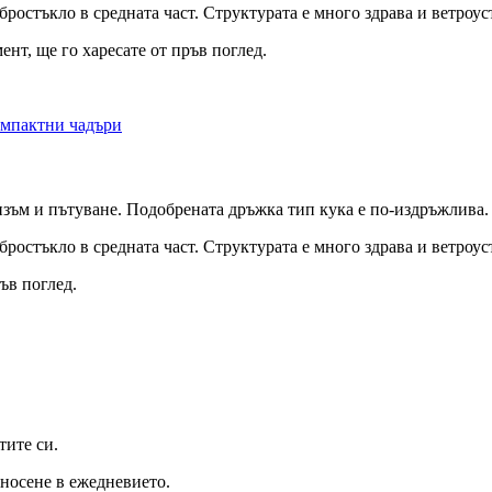
ростъкло в средната част. Структурата е много здрава и ветроус
ент, ще го харесате от пръв поглед.
изъм и пътуване. Подобрената дръжка тип кука е по-издръжлива.
ростъкло в средната част. Структурата е много здрава и ветроус
ъв поглед.
тите си.
 носене в ежедневието.