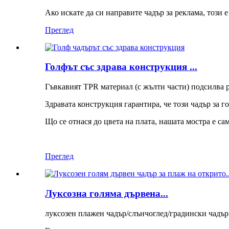
Ако искате да си направите чадър за реклама, този е
Преглед
Голфът със здрава конструкция ...
Гъвкавият TPR материал (с жълти части) подсилва р
Здравата конструкция гарантира, че този чадър за г
Що се отнася до цвета на плата, нашата мостра е сам
Преглед
Луксозна голяма дървена...
луксозен плажен чадър/слънчоглед/градински чадър