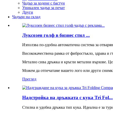
Чадър за ходене с бастун
Уникален чадър за печат
Други
Чадъри на склад
Луксозен голф в бизнес стил ...
Използва по-удобна автоматична система за отваряне
Висококачествена рамка от фибростъкло, здрава и гъ
Метално сива дръжка и кръгли метални върхове. Цел
Можем да отпечатаме вашето лого или други снимки 
Преглед
Надстройка на дръжката с кука Tri Fol...
Стилна и удобна дръжка тип кука. Идеална е за тур