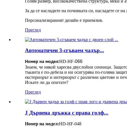
Голям размер, висококачествена структура, меки и 
За да се насладите на почивката си, насладете се на
Персонализираният дизайн е приемлив.
Преглед
Автоматичен 3-сгъваем чадър...
HD-HF-
066
Номер на модел:
Знаем, че някой харесва двуслойни сенници. Защот
тъканта е по-дебела и ни осигурява по-голяма защ
екстериорът и интериорът с различни цветове и печа
Искате ли да опитате?
Преглед
J Дървена дръжка с права голф...
Номер на модел:
HD-HF-048