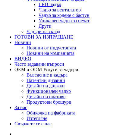
LED чадър
Чадър за вентилатор
Чадър за ходене с бастун
Уникален чадър за печат
Други
Чадъри на склад
ГОТОВИ ЗА ИЗПРАЩАНЕ
Новини
Новини от индустрията
Новини на компанията
ВИДЕО
Често задавани въпроси
OEM и ODM Услуги за чадъри
Въведение в кадъра
Патентни дизайни
Дизайн на дръжки
Функционален чадър
Дизайн на платове
Продуктови брошури
За нас
Обиколка на фабриката
Изтегляне
Свържете се с нас