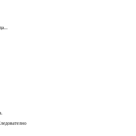
а...
а.
 Следователно