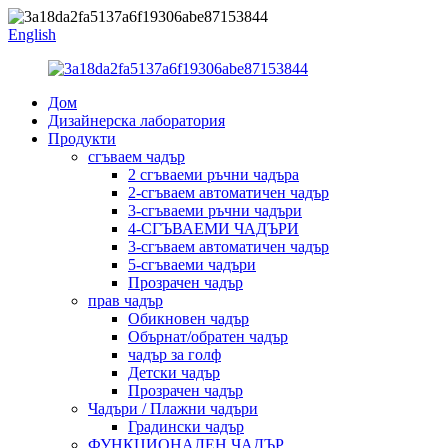
English
Дом
Дизайнерска лаборатория
Продукти
сгъваем чадър
2 сгъваеми ръчни чадъра
2-сгъваем автоматичен чадър
3-сгъваеми ръчни чадъри
4-СГЪВАЕМИ ЧАДЪРИ
3-сгъваем автоматичен чадър
5-сгъваеми чадъри
Прозрачен чадър
прав чадър
Обикновен чадър
Обърнат/обратен чадър
чадър за голф
Детски чадър
Прозрачен чадър
Чадъри / Плажни чадъри
Градински чадър
ФУНКЦИОНАЛЕН ЧАДЪР