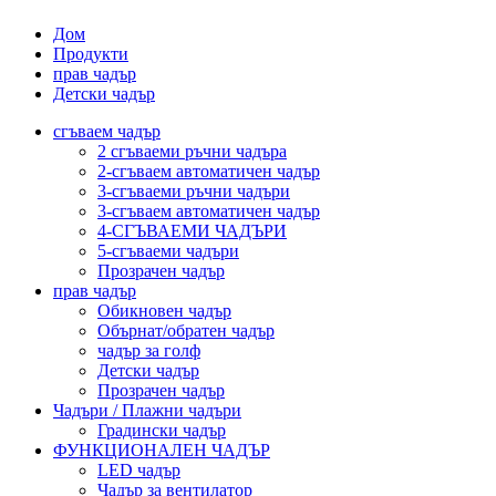
Дом
Продукти
прав чадър
Детски чадър
сгъваем чадър
2 сгъваеми ръчни чадъра
2-сгъваем автоматичен чадър
3-сгъваеми ръчни чадъри
3-сгъваем автоматичен чадър
4-СГЪВАЕМИ ЧАДЪРИ
5-сгъваеми чадъри
Прозрачен чадър
прав чадър
Обикновен чадър
Обърнат/обратен чадър
чадър за голф
Детски чадър
Прозрачен чадър
Чадъри / Плажни чадъри
Градински чадър
ФУНКЦИОНАЛЕН ЧАДЪР
LED чадър
Чадър за вентилатор