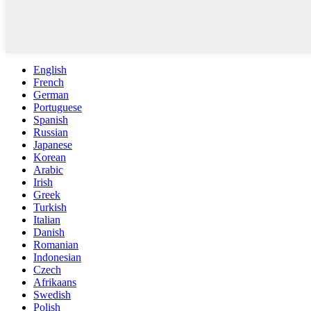
English
French
German
Portuguese
Spanish
Russian
Japanese
Korean
Arabic
Irish
Greek
Turkish
Italian
Danish
Romanian
Indonesian
Czech
Afrikaans
Swedish
Polish