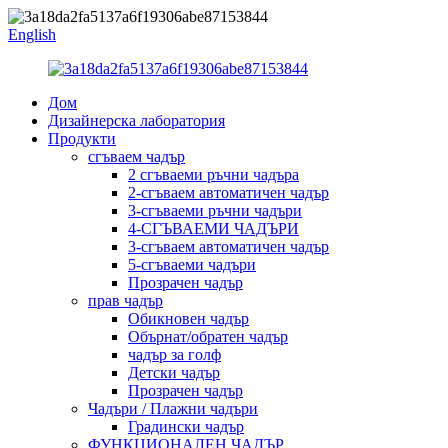
English
Дом
Дизайнерска лаборатория
Продукти
сгъваем чадър
2 сгъваеми ръчни чадъра
2-сгъваем автоматичен чадър
3-сгъваеми ръчни чадъри
4-СГЪВАЕМИ ЧАДЪРИ
3-сгъваем автоматичен чадър
5-сгъваеми чадъри
Прозрачен чадър
прав чадър
Обикновен чадър
Обърнат/обратен чадър
чадър за голф
Детски чадър
Прозрачен чадър
Чадъри / Плажни чадъри
Градински чадър
ФУНКЦИОНАЛЕН ЧАДЪР