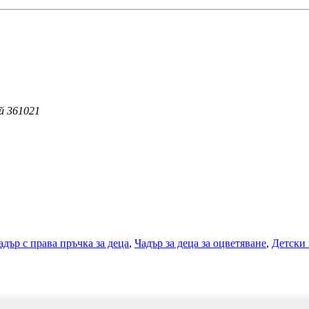
ай 361021
адър с права пръчка за деца
,
Чадър за деца за оцветяване
,
Детски 