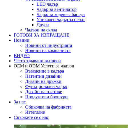
LED чадър
Чадър за вентилатор
Чадър за ходене с бастун
Уникален чадър за печат
Други
Чадъри на склад
ГОТОВИ ЗА ИЗПРАЩАНЕ
Новини
Новини от индустрията
Новини на компанията
ВИДЕО
Често задавани въпроси
OEM и ODM Услуги за чадъри
Въведение в кадъра
Патентни дизайни
Дизайн на дръжки
Функционален чадър
Дизайн на платове
Продуктови брошури
За нас
Обиколка на фабриката
Изтегляне
Свържете се с нас