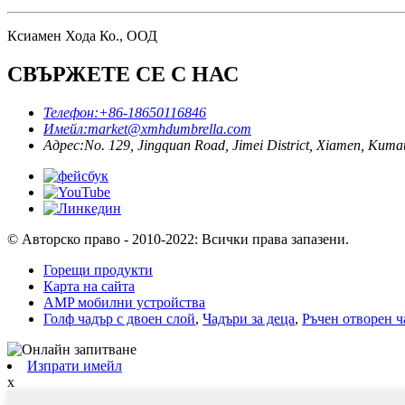
Ксиамен Хода Ко., ООД
СВЪРЖЕТЕ СЕ С НАС
Телефон:
+86-18650116846
Имейл:
market@xmhdumbrella.com
Адрес:
No. 129, Jingquan Road, Jimei District, Xiamen, Кит
© Авторско право - 2010-2022: Всички права запазени.
Горещи продукти
Карта на сайта
AMP мобилни устройства
Голф чадър с двоен слой
,
Чадъри за деца
,
Ръчен отворен ч
Изпрати имейл
x