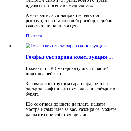
Теглото е само 175 грама, което го прави
идеален за носене в ежедневието.
Ако искате да си направите чадър за
реклама, този е много добър избор, с добро
качество, но на ниска цена.
Преглед
Голфът със здрава конструкция ...
Гъвкавият TPR материал (с жълти части)
подсилва ребрата.
Здравата конструкция гарантира, че този
чадър за голф никога няма да се преобърне в
бурята.
Що се отнася до цвета на плата, нашата
мостра е само идея за вас. Разбира се, можете
да имате свой собствен дизайн.