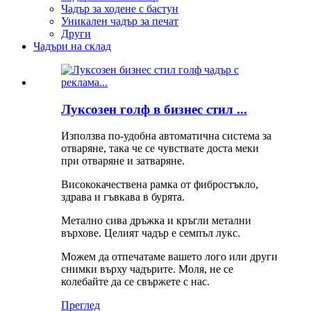
Чадър за ходене с бастун
Уникален чадър за печат
Други
Чадъри на склад
Луксозен голф в бизнес стил ...
Използва по-удобна автоматична система за
отваряне, така че се чувствате доста меки
при отваряне и затваряне.
Висококачествена рамка от фибростъкло,
здрава и гъвкава в бурята.
Метално сива дръжка и кръгли метални
върхове. Целият чадър е семпъл лукс.
Можем да отпечатаме вашето лого или други
снимки върху чадърите. Моля, не се
колебайте да се свържете с нас.
Преглед