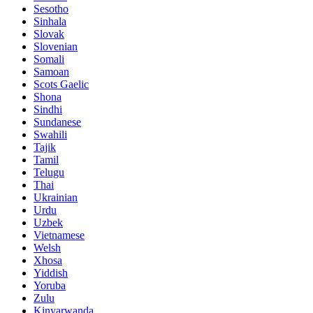
Sesotho
Sinhala
Slovak
Slovenian
Somali
Samoan
Scots Gaelic
Shona
Sindhi
Sundanese
Swahili
Tajik
Tamil
Telugu
Thai
Ukrainian
Urdu
Uzbek
Vietnamese
Welsh
Xhosa
Yiddish
Yoruba
Zulu
Kinyarwanda