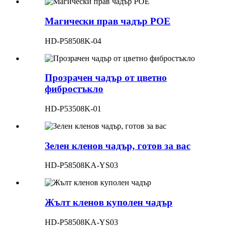
Магически прав чадър POE
HD-P58508K-04
Прозрачен чадър от цветно
фибростъкло
HD-P53508K-01
Зелен кленов чадър, готов за вас
HD-P58508KA-YS03
Жълт кленов куполен чадър
HD-P58508KA-YS03