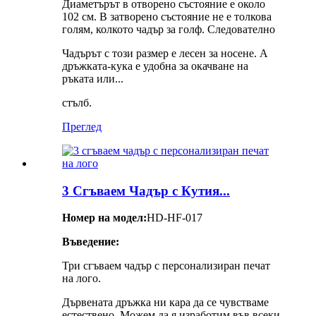
Диаметърът в отворено състояние е около
102 см. В затворено състояние не е толкова
голям, колкото чадър за голф. Следователно
Чадърът с този размер е лесен за носене. А
дръжката-кука е удобна за окачване на
ръката или...
стълб.
Преглед
3 Сгъваем Чадър с Кутия...
Номер на модел:
HD-HF-017
Въведение:
Три сгъваем чадър с персонализиран печат
на лого.
Дървената дръжка ни кара да се чувстваме
естествено. Можем да я изработим във всеки