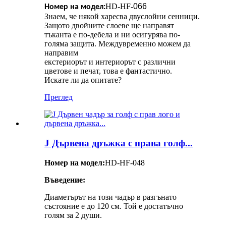
HD-HF-
066
Номер на модел:
Знаем, че някой харесва двуслойни сенници.
Защото двойните слоеве ще направят
тъканта е по-дебела и ни осигурява по-
голяма защита. Междувременно можем да
направим
екстериорът и интериорът с различни
цветове и печат, това е фантастично.
Искате ли да опитате?
Преглед
J Дървена дръжка с права голф...
Номер на модел:
HD-HF-048
Въведение:
Диаметърът на този чадър в разгънато
състояние е до 120 см. Той е достатъчно
голям за 2 души.