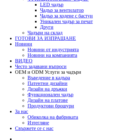
LED чадър
Чадър за вентилатор
Чадър за ходене с бастун
Уникален чадър за печат
Други
Чадъри на склад
ГОТОВИ ЗА ИЗПРАЩАНЕ
Новини
Новини от индустрията
Новини на компанията
ВИДЕО
Често задавани въпроси
OEM и ODM Услуги за чадъри
Въведение в кадъра
Патентни дизайни
Дизайн на дръжки
Функционален чадър
Дизайн на платове
Продуктови брошури
За нас
Обиколка на фабриката
Изтегляне
Свържете се с нас