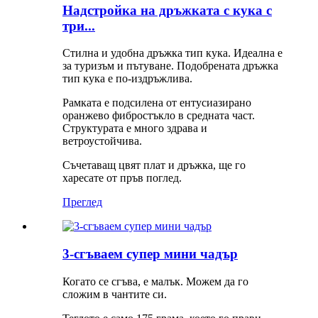
Надстройка на дръжката с кука с
три...
Стилна и удобна дръжка тип кука. Идеална е
за туризъм и пътуване. Подобрената дръжка
тип кука е по-издръжлива.
Рамката е подсилена от ентусиазирано
оранжево фибростъкло в средната част.
Структурата е много здрава и
ветроустойчива.
Съчетаващ цвят плат и дръжка, ще го
харесате от пръв поглед.
Преглед
3-сгъваем супер мини чадър
Когато се сгъва, е малък. Можем да го
сложим в чантите си.