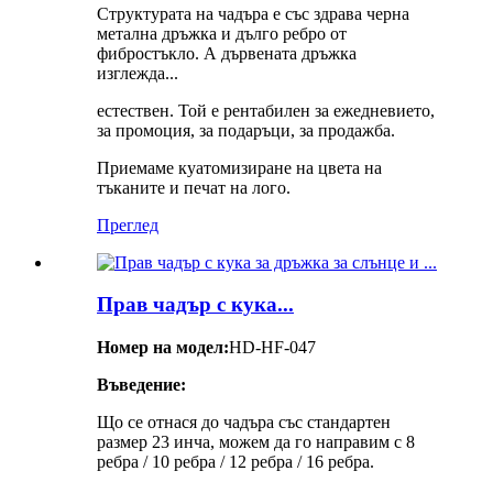
Структурата на чадъра е със здрава черна
метална дръжка и дълго ребро от
фибростъкло. А дървената дръжка
изглежда...
естествен. Той е рентабилен за ежедневието,
за промоция, за подаръци, за продажба.
Приемаме куатомизиране на цвета на
тъканите и печат на лого.
Преглед
Прав чадър с кука...
Номер на модел:
HD-HF-047
Въведение:
Що се отнася до чадъра със стандартен
размер 23 инча, можем да го направим с 8
ребра / 10 ребра / 12 ребра / 16 ребра.