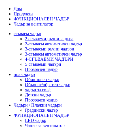
Дом
Продукти
ФУНКЦИОНАЛЕН ЧАДЪР
Чадър за вентилатор
сгъваем чадър
2 сгъваеми ръчни чадъра
2-сгъваем автоматичен чадър
3-сгъваеми ръчни чадъри
3-сгъваем автоматичен чадър
4-СГЪВАЕМИ ЧАДЪРИ
5-сгъваеми чадъри
Прозрачен чадър
прав чадър
Обикновен чадър
Обърнат/обратен чадър
чадър за голф
Детски чадър
Прозрачен чадър
Чадъри / Плажни чадъри
Градински чадър
ФУНКЦИОНАЛЕН ЧАДЪР
LED чадър
Чадър за вентилатор