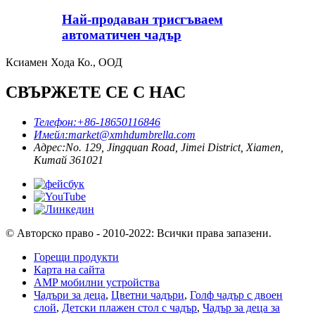
Най-продаван трисгъваем
автоматичен чадър
Ксиамен Хода Ко., ООД
СВЪРЖЕТЕ СЕ С НАС
Телефон:
+86-18650116846
Имейл:
market@xmhdumbrella.com
Адрес:
No. 129, Jingquan Road, Jimei District, Xiamen,
Китай 361021
© Авторско право - 2010-2022: Всички права запазени.
Горещи продукти
Карта на сайта
AMP мобилни устройства
Чадъри за деца
,
Цветни чадъри
,
Голф чадър с двоен
слой
,
Детски плажен стол с чадър
,
Чадър за деца за