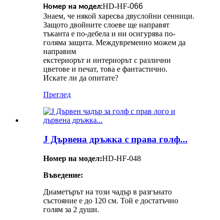
HD-HF-
066
Номер на модел:
Знаем, че някой харесва двуслойни сенници.
Защото двойните слоеве ще направят
тъканта е по-дебела и ни осигурява по-
голяма защита. Междувременно можем да
направим
екстериорът и интериорът с различни
цветове и печат, това е фантастично.
Искате ли да опитате?
Преглед
J Дървена дръжка с права голф...
Номер на модел:
HD-HF-048
Въведение:
Диаметърът на този чадър в разгънато
състояние е до 120 см. Той е достатъчно
голям за 2 души.