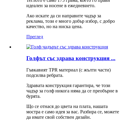
Теглото е само 175 грама, което го прави
идеален за носене в ежедневието.
Ако искате да си направите чадър за
реклама, този е много добър избор, с добро
качество, но на ниска цена.
Преглед
Голфът със здрава конструкция ...
Гъвкавият TPR материал (с жълти части)
подсилва ребрата.
Здравата конструкция гарантира, че този
чадър за голф никога няма да се преобърне в
бурята.
Що се отнася до цвета на плата, нашата
мостра е само идея за вас. Разбира се, можете
да имате свой собствен дизайн.