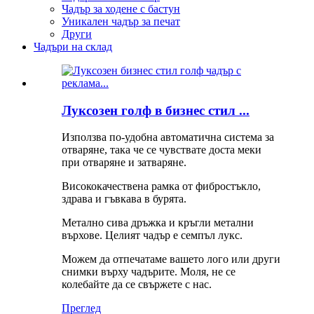
Чадър за ходене с бастун
Уникален чадър за печат
Други
Чадъри на склад
Луксозен голф в бизнес стил ...
Използва по-удобна автоматична система за
отваряне, така че се чувствате доста меки
при отваряне и затваряне.
Висококачествена рамка от фибростъкло,
здрава и гъвкава в бурята.
Метално сива дръжка и кръгли метални
върхове. Целият чадър е семпъл лукс.
Можем да отпечатаме вашето лого или други
снимки върху чадърите. Моля, не се
колебайте да се свържете с нас.
Преглед