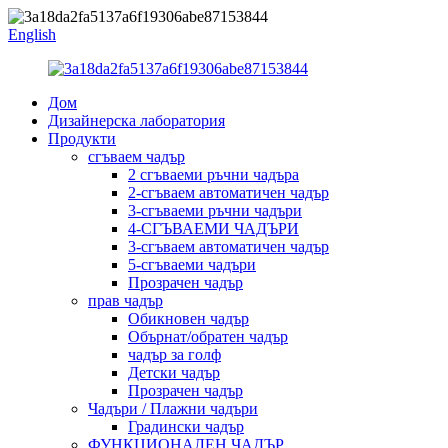
English
Дом
Дизайнерска лаборатория
Продукти
сгъваем чадър
2 сгъваеми ръчни чадъра
2-сгъваем автоматичен чадър
3-сгъваеми ръчни чадъри
4-СГЪВАЕМИ ЧАДЪРИ
3-сгъваем автоматичен чадър
5-сгъваеми чадъри
Прозрачен чадър
прав чадър
Обикновен чадър
Обърнат/обратен чадър
чадър за голф
Детски чадър
Прозрачен чадър
Чадъри / Плажни чадъри
Градински чадър
ФУНКЦИОНАЛЕН ЧАДЪР