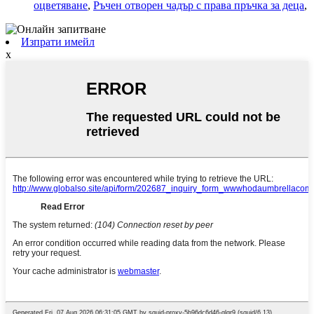
оцветяване
,
Ръчен отворен чадър с права пръчка за деца
,
Изпрати имейл
x