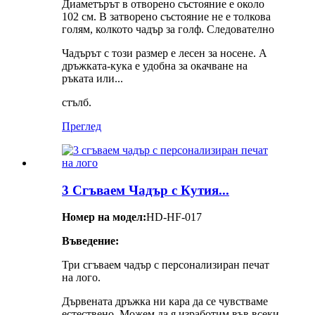
Диаметърът в отворено състояние е около
102 см. В затворено състояние не е толкова
голям, колкото чадър за голф. Следователно
Чадърът с този размер е лесен за носене. А
дръжката-кука е удобна за окачване на
ръката или...
стълб.
Преглед
3 Сгъваем Чадър с Кутия...
Номер на модел:
HD-HF-017
Въведение:
Три сгъваем чадър с персонализиран печат
на лого.
Дървената дръжка ни кара да се чувстваме
естествено. Можем да я изработим във всеки