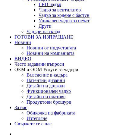
LED чадър
Чадър за вентилатор
Чадър за ходене с бастун
Уникален чадър за печат
Други
Чадъри на склад
ГОТОВИ ЗА ИЗПРАЩАНЕ
Новини
Новини от индустрията
Новини на компанията
ВИДЕО
Често задавани въпроси
OEM и ODM Услуги за чадъри
Въведение в кадъра
Патентни дизайни
Дизайн на дръжки
Функционален чадър
Дизайн на платове
Продуктови брошури
За нас
Обиколка на фабриката
Изтегляне
Свържете се с нас