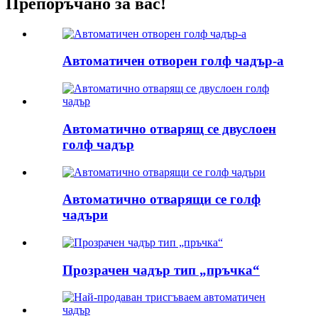
Препоръчано за вас!
Автоматичен отворен голф чадър-a
Автоматично отварящ се двуслоен
голф чадър
Автоматично отварящи се голф
чадъри
Прозрачен чадър тип „пръчка“