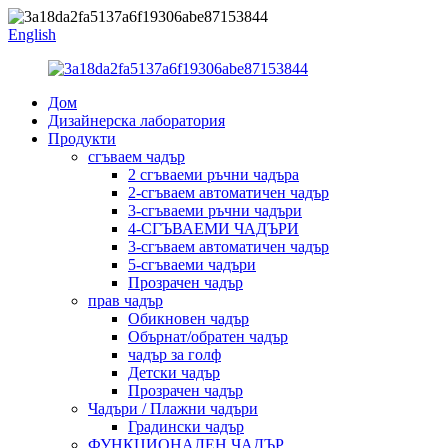
English
Дом
Дизайнерска лаборатория
Продукти
сгъваем чадър
2 сгъваеми ръчни чадъра
2-сгъваем автоматичен чадър
3-сгъваеми ръчни чадъри
4-СГЪВАЕМИ ЧАДЪРИ
3-сгъваем автоматичен чадър
5-сгъваеми чадъри
Прозрачен чадър
прав чадър
Обикновен чадър
Обърнат/обратен чадър
чадър за голф
Детски чадър
Прозрачен чадър
Чадъри / Плажни чадъри
Градински чадър
ФУНКЦИОНАЛЕН ЧАДЪР