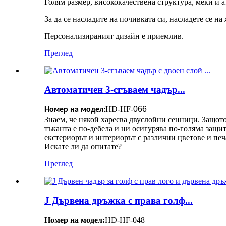
Голям размер, висококачествена структура, меки и 
За да се насладите на почивката си, насладете се на
Персонализираният дизайн е приемлив.
Преглед
Автоматичен 3-сгъваем чадър...
HD-HF-
066
Номер на модел:
Знаем, че някой харесва двуслойни сенници. Защот
тъканта е по-дебела и ни осигурява по-голяма защ
екстериорът и интериорът с различни цветове и печа
Искате ли да опитате?
Преглед
J Дървена дръжка с права голф...
Номер на модел:
HD-HF-048