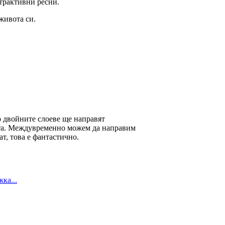
атрактивни ресни.
 живота си.
о двойните слоеве ще направят
ита. Междувременно можем да направим
т, това е фантастично.