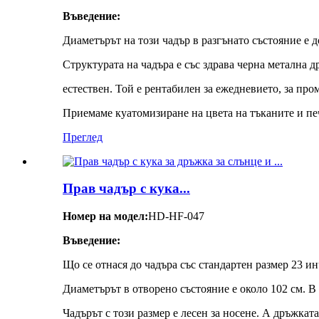
Въведение:
Диаметърът на този чадър в разгънато състояние е д
Структурата на чадъра е със здрава черна метална д
естествен. Той е рентабилен за ежедневието, за про
Приемаме куатомизиране на цвета на тъканите и печ
Преглед
Прав чадър с кука...
Номер на модел:
HD-HF-047
Въведение:
Що се отнася до чадъра със стандартен размер 23 инча
Диаметърът в отворено състояние е около 102 см. В 
Чадърът с този размер е лесен за носене. А дръжката