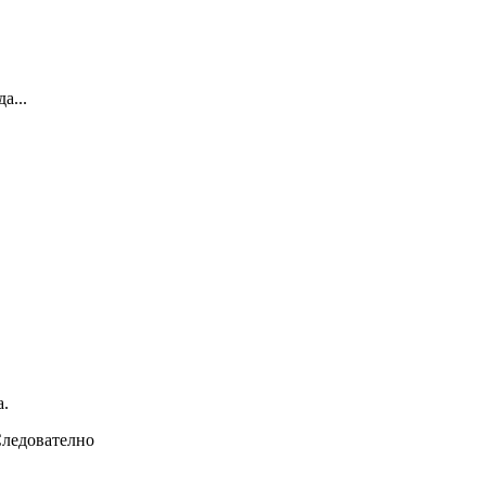
а...
а.
 Следователно