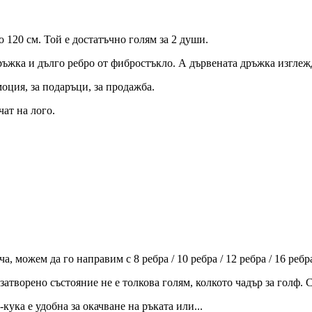
о 120 см. Той е достатъчно голям за 2 души.
ръжка и дълго ребро от фибростъкло. А дървената дръжка изглежд
моция, за подаръци, за продажба.
ат на лого.
, можем да го направим с 8 ребра / 10 ребра / 12 ребра / 16 ребр
затворено състояние не е толкова голям, колкото чадър за голф.
-кука е удобна за окачване на ръката или...