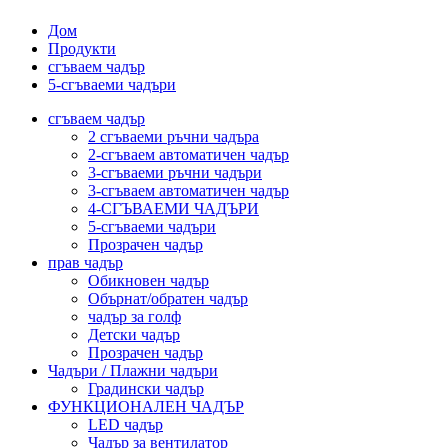
Дом
Продукти
сгъваем чадър
5-сгъваеми чадъри
сгъваем чадър
2 сгъваеми ръчни чадъра
2-сгъваем автоматичен чадър
3-сгъваеми ръчни чадъри
3-сгъваем автоматичен чадър
4-СГЪВАЕМИ ЧАДЪРИ
5-сгъваеми чадъри
Прозрачен чадър
прав чадър
Обикновен чадър
Обърнат/обратен чадър
чадър за голф
Детски чадър
Прозрачен чадър
Чадъри / Плажни чадъри
Градински чадър
ФУНКЦИОНАЛЕН ЧАДЪР
LED чадър
Чадър за вентилатор