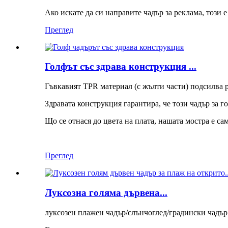
Ако искате да си направите чадър за реклама, този е
Преглед
Голфът със здрава конструкция ...
Гъвкавият TPR материал (с жълти части) подсилва р
Здравата конструкция гарантира, че този чадър за г
Що се отнася до цвета на плата, нашата мостра е сам
Преглед
Луксозна голяма дървена...
луксозен плажен чадър/слънчоглед/градински чадър