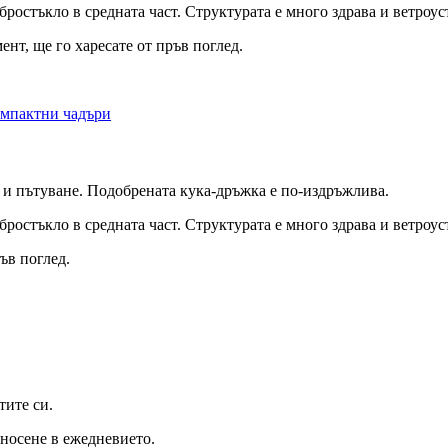
ростъкло в средната част. Структурата е много здрава и ветроус
ент, ще го харесате от пръв поглед.
 и пътуване. Подобрената кука-дръжка е по-издръжлива.
ростъкло в средната част. Структурата е много здрава и ветроус
ъв поглед.
тите си.
 носене в ежедневието.