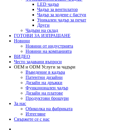
LED чадър
Чадър за вентилатор
Чадър за ходене с бастун
Уникален чадър за печат
Други
Чадъри на склад
ГОТОВИ ЗА ИЗПРАЩАНЕ
Новини
Новини от индустрията
Новини на компанията
ВИДЕО
Често задавани въпроси
OEM и ODM Услуги за чадъри
Въведение в кадъра
Патентни дизайни
Дизайн на дръжки
Функционален чадър
Дизайн на платове
Продуктови брошури
За нас
Обиколка на фабриката
Изтегляне
Свържете се с нас